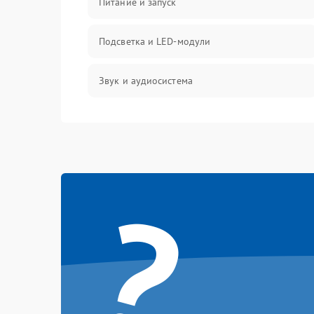
Питание и запуск
Подсветка и LED-модули
Звук и аудиосистема
Сигнал и приём каналов
Разъёмы и интерфейсы
?
Механические повреждения
Программное обеспечение
Корпус и механика