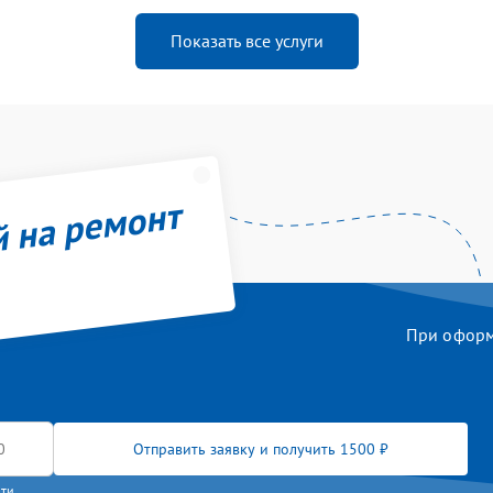
Показать все услуги
й на ремонт
При оформл
Отправить заявку и получить 1500 ₽
сти