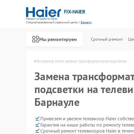
FIX-HAIER
Ремонт устройств Haier
Специализированный cервисный центр г.
Барнаул
Мы ремонтируем
Срочный ремонт
Це
ов Haier в Барнауле
Телевизор Haier замена трансформаторов подсветки
Замена трансформа
подсветки на телеви
Барнауле
Привезем и увезем телевизор Haier собств
Гарантия на наши работы по ремонту телев
Срочный ремонт телевизоров Haier в течен
Ремонт стиральных машин Haier
Ремонт водонагревателей Haier
Ремонт духовых шкафов Haier
Ремонт сушильных машин Haier
Ремонт варочных панелей Haier
Ремонт морозильных камер Haier
Ремонт роботов-пылесосов Haier
Ремонт посудомоечных машин Haier
Ремонт парогенераторов Haier
Ремонт микроволновых печей Haier
Ремонт сушильных автоматов Haier