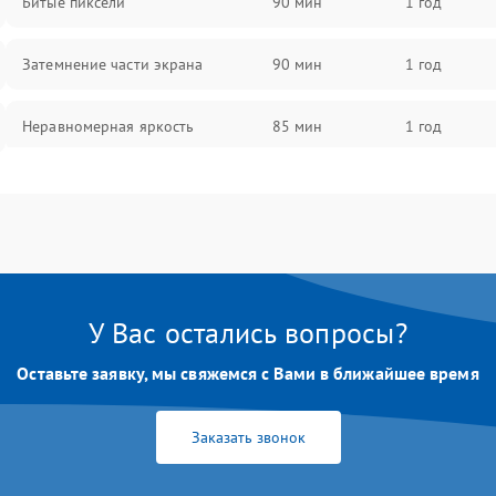
Битые пиксели
90 мин
1 год
Затемнение части экрана
90 мин
1 год
Неравномерная яркость
85 мин
1 год
Выгорание матрицы
90 мин
1 год
У Вас остались вопросы?
Оставьте заявку, мы свяжемся с Вами в ближайшее время
Заказать звонок