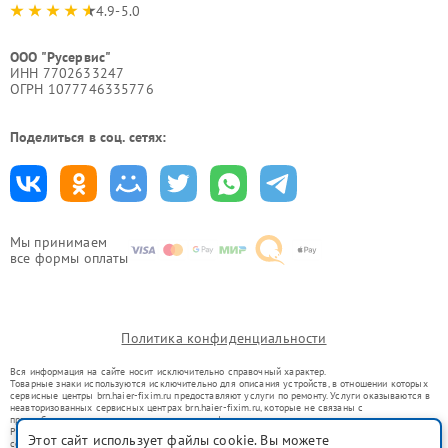
4.9-5.0
ООО "Русервис"
ИНН 7702633247
ОГРН 1077746335776
Поделиться в соц. сетях:
Мы принимаем
все формы оплаты
Политика конфиденциальности
Вся информация на сайте носит исключительно справочный характер.
Товарные знаки используются исключительно для описания устройств, в отношении которых
сервисные центры brn.haier-fixim.ru предоставляют услуги по ремонту. Услуги оказываются в
неавторизованных сервисных центрах brn.haier-fixim.ru, которые не связаны с
правообладателями товарных знаков или их официальными представителями.
Ремонт осуществляется для устройств, уже введенных в гражданский оборот в соответствии
Этот сайт использует файлы cookie. Вы можете
со статьей 1487 ГК РФ.