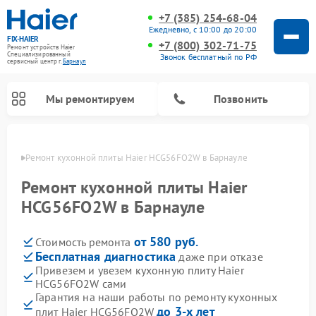
+7 (385) 254-68-04
Ежедневно, с 10:00 до 20:00
FIX-HAIER
+7 (800) 302-71-75
Ремонт устройств Haier
Специализированный
Звонок бесплатный по РФ
cервисный центр г.
Барнаул
Мы ремонтируем
Позвонить
науле
Ремонт кухонной плиты Haier HCG56FO2W в Барнауле
Ремонт кухонной плиты Haier
HCG56FO2W в Барнауле
от 580 руб.
Стоимость ремонта
Бесплатная диагностика
даже при отказе
Привезем и увезем кухонную плиту Haier
HCG56FO2W сами
Ремонт стиральных машин Haier
Ремонт варочных панелей Haier
Ремонт роботов-пылесосов Haier
Ремонт микроволновых печей Haier
Ремонт сушильных машин Haier
Ремонт морозильных камер Haier
Ремонт посудомоечных машин Haier
Ремонт сушильных автоматов Haier
Гарантия на наши работы по ремонту кухонных
до 3-х лет
плит Haier HCG56FO2W