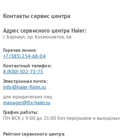
Ремонт варочных панелей
Ремонт морозильных камер
Haier
Haier
Контакты сервис центра
Ремонт роботов-пылесосов
Ремонт посудомоечных
Haier
машин Haier
Адрес сервисного центра Haier:
г. Барнаул, ​пр. Космонавтов, 6в
Горячая линия:
+7 (385) 254-68-04
Контактный телефон:
8 (800) 302-71-75
Электронная почта:
info@haier-fixim.ru
для юридических лиц
manager@fix-haier.ru
График работы:
ПН-ВСК с 9:00 до 21:00 без перерывов и выходных
Рейтинг сервисного центра