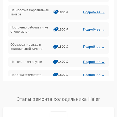
Не морозит морозильная
Дренаж
1800 ₽
Подробнее →
камера
Оттайка
Постоянно работает и не
1500 ₽
Подробнее →
отключается
Программное обеспечение
Образование льда в
1500 ₽
Подробнее →
холодильной камере
Не горит свет внутри
1400 ₽
Подробнее →
Поломка термостата
1800 ₽
Подробнее →
Не работает вентилятор
1800 ₽
Подробнее →
Этапы ремонта холодильника Haier
Поломка системы No Frost
2600 ₽
Подробнее →
Образование конденсата
1800 ₽
Подробнее →