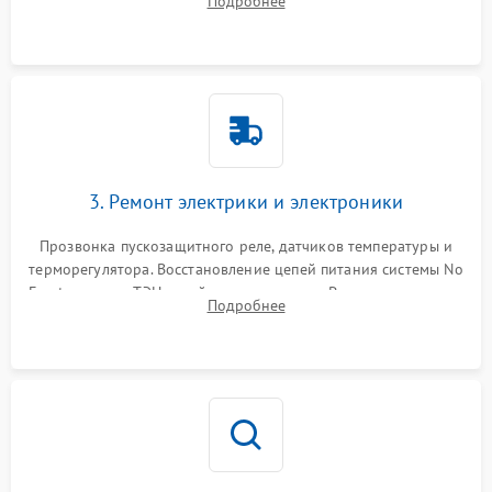
Подробнее
продувка капиллярной трубки для устранения засоров.
3. Ремонт электрики и электроники
Прозвонка пускозащитного реле, датчиков температуры и
терморегулятора. Восстановление цепей питания системы No
Frost, включая ТЭН оттайки и вентилятор. Ремонт или замена
Подробнее
платы управления при сбоях алгоритмов.