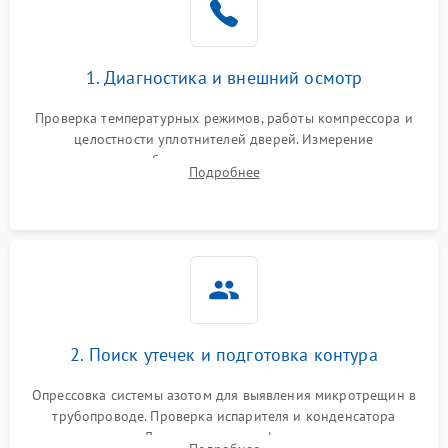
на стенках
Сбой в работе инвертора
2100 ₽
Подробнее →
1. Диагностика и внешний осмотр
Запах горелого при
2000 ₽
Подробнее →
Проверка температурных режимов, работы компрессора и
работе
целостности уплотнителей дверей. Измерение
сопротивления обмоток мотора, проверка термостата и
Не включается
Подробнее
1000 ₽
Подробнее →
считывание кодов ошибок с электронного дисплея.
холодильник
Проблемы с системой
автоматической
1800 ₽
Подробнее →
разморозки
2. Поиск утечек и подготовка контура
Опрессовка системы азотом для выявления микротрещин в
трубопроводе. Проверка испарителя и конденсатора
течеискателем. Демонтаж старого фильтра-осушителя и