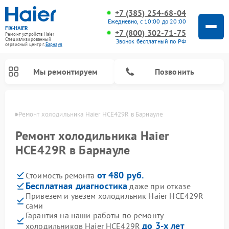
+7 (385) 254-68-04
Ежедневно, с 10:00 до 20:00
FIX-HAIER
+7 (800) 302-71-75
Ремонт устройств Haier
Специализированный
Звонок бесплатный по РФ
cервисный центр г.
Барнаул
Мы ремонтируем
Позвонить
науле
Ремонт холодильника Haier HCE429R в Барнауле
Ремонт холодильника Haier
HCE429R в Барнауле
от 480 руб.
Стоимость ремонта
Бесплатная диагностика
даже при отказе
Привезем и увезем холодильник Haier HCE429R
сами
Ремонт стиральных машин Haier
Ремонт сушильных машин Haier
Ремонт морозильных камер Haier
Ремонт посудомоечных машин Haier
Ремонт варочных панелей Haier
Ремонт роботов-пылесосов Haier
Ремонт микроволновых печей Haier
Ремонт сушильных автоматов Haier
Гарантия на наши работы по ремонту
до 3-х лет
холодильников Haier HCE429R