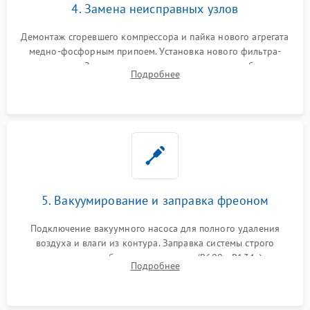
4. Замена неисправных узлов
Демонтаж сгоревшего компрессора и пайка нового агрегата
медно-фосфорным припоем. Установка нового фильтра-
осушителя. Замена изношенных вентиляторов обдува,
Подробнее
сломанных заслонок или поврежденных дверных петель.
5. Вакуумирование и заправка фреоном
Подключение вакуумного насоса для полного удаления
воздуха и влаги из контура. Заправка системы строго
дозированным объемом хладагента (R600a, R134a) по
Подробнее
электронным весам. Контроль рабочего давления в системе.