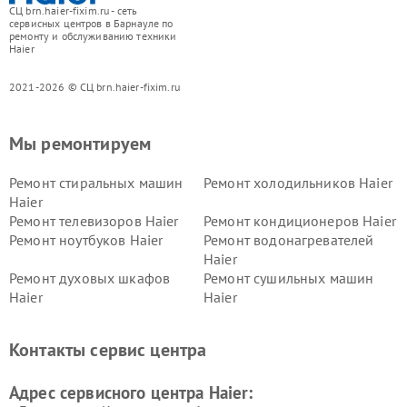
СЦ brn.haier-fixim.ru - сеть
сервисных центров в Барнауле по
ремонту и обслуживанию техники
Haier
2021-2026 © СЦ brn.haier-fixim.ru
Мы ремонтируем
Ремонт стиральных машин
Ремонт холодильников Haier
Haier
Ремонт телевизоров Haier
Ремонт кондиционеров Haier
Ремонт ноутбуков Haier
Ремонт водонагревателей
Haier
Ремонт духовых шкафов
Ремонт сушильных машин
Haier
Haier
Ремонт варочных панелей
Ремонт морозильных камер
Haier
Haier
Контакты сервис центра
Ремонт роботов-пылесосов
Ремонт посудомоечных
Haier
машин Haier
Адрес сервисного центра Haier: