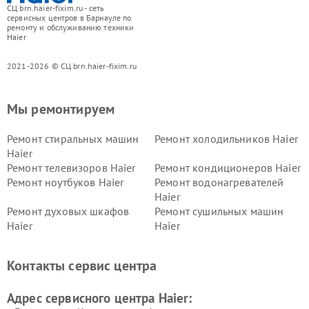
СЦ brn.haier-fixim.ru - сеть
сервисных центров в Барнауле по
ремонту и обслуживанию техники
Haier
2021-2026 © СЦ brn.haier-fixim.ru
Мы ремонтируем
Ремонт стиральных машин
Ремонт холодильников Haier
Haier
Ремонт телевизоров Haier
Ремонт кондиционеров Haier
Ремонт ноутбуков Haier
Ремонт водонагревателей
Haier
Ремонт духовых шкафов
Ремонт сушильных машин
Haier
Haier
Ремонт варочных панелей
Ремонт морозильных камер
Haier
Haier
Контакты сервис центра
Ремонт роботов-пылесосов
Ремонт посудомоечных
Haier
машин Haier
Адрес сервисного центра Haier: