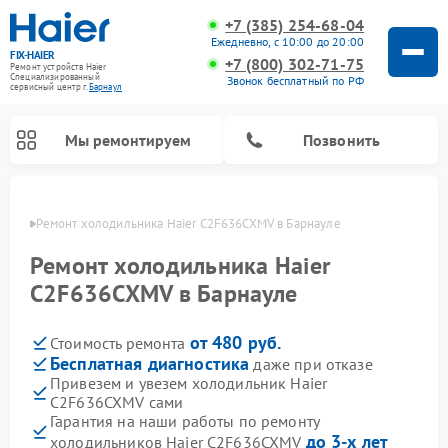
+7 (385) 254-68-04
Ежедневно, с 10:00 до 20:00
FIX-HAIER
+7 (800) 302-71-75
Ремонт устройств Haier
Специализированный
Звонок бесплатный по РФ
cервисный центр г.
Барнаул
Мы ремонтируем
Позвонить
науле
Ремонт холодильника Haier C2F636CXMV в Барнауле
Ремонт холодильника Haier
C2F636CXMV в Барнауле
от 480 руб.
Стоимость ремонта
Бесплатная диагностика
даже при отказе
Привезем и увезем холодильник Haier
C2F636CXMV сами
Ремонт стиральных машин Haier
Ремонт сушильных машин Haier
Ремонт морозильных камер Haier
Ремонт посудомоечных машин Haier
Ремонт варочных панелей Haier
Ремонт роботов-пылесосов Haier
Ремонт микроволновых печей Haier
Ремонт сушильных автоматов Haier
Гарантия на наши работы по ремонту
до 3-х лет
холодильников Haier C2F636CXMV