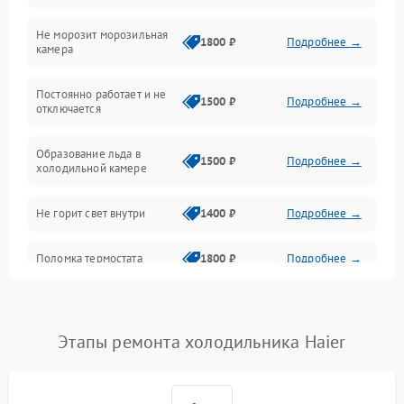
Не морозит морозильная
Дренаж
1800 ₽
Подробнее →
камера
Оттайка
Постоянно работает и не
1500 ₽
Подробнее →
отключается
Программное обеспечение
Образование льда в
1500 ₽
Подробнее →
холодильной камере
Не горит свет внутри
1400 ₽
Подробнее →
Поломка термостата
1800 ₽
Подробнее →
Не работает вентилятор
1800 ₽
Подробнее →
Этапы ремонта холодильника Haier
Поломка системы No Frost
2600 ₽
Подробнее →
Образование конденсата
1800 ₽
Подробнее →