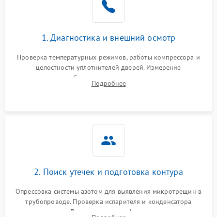
на стенках
Сбой в работе инвертора
2100 ₽
Подробнее →
1. Диагностика и внешний осмотр
Запах горелого при
2000 ₽
Подробнее →
Проверка температурных режимов, работы компрессора и
работе
целостности уплотнителей дверей. Измерение
сопротивления обмоток мотора, проверка термостата и
Не включается
Подробнее
1000 ₽
Подробнее →
считывание кодов ошибок с электронного дисплея.
холодильник
Проблемы с системой
автоматической
1800 ₽
Подробнее →
разморозки
2. Поиск утечек и подготовка контура
Опрессовка системы азотом для выявления микротрещин в
трубопроводе. Проверка испарителя и конденсатора
течеискателем. Демонтаж старого фильтра-осушителя и