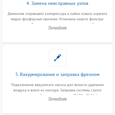
4. Замена неисправных узлов
Демонтаж сгоревшего компрессора и пайка нового агрегата
медно-фосфорным припоем. Установка нового фильтра-
осушителя. Замена изношенных вентиляторов обдува,
Подробнее
сломанных заслонок или поврежденных дверных петель.
5. Вакуумирование и заправка фреоном
Подключение вакуумного насоса для полного удаления
воздуха и влаги из контура. Заправка системы строго
дозированным объемом хладагента (R600a, R134a) по
Подробнее
электронным весам. Контроль рабочего давления в системе.