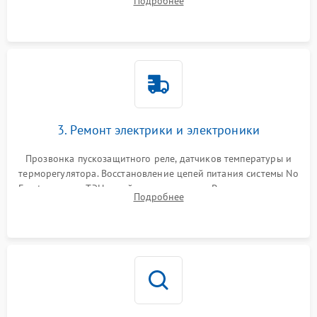
Подробнее
продувка капиллярной трубки для устранения засоров.
3. Ремонт электрики и электроники
Прозвонка пускозащитного реле, датчиков температуры и
терморегулятора. Восстановление цепей питания системы No
Frost, включая ТЭН оттайки и вентилятор. Ремонт или замена
Подробнее
платы управления при сбоях алгоритмов.